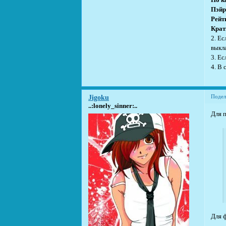
По к
Пэйр
Рейт
Крат
2. Ес
выкл
3. Е
4. В 
Подел
Jigoku
..:lonely_sinner:..
Для 
Для 