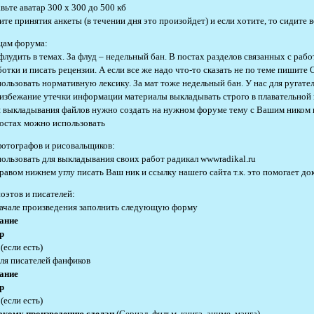
вьте аватар 300 x 300 до 500 кб
ите принятия анкеты (в течении дня это произойдет) и если хотите, то сидите 
цам форума:
 флудить в темах. За флуд – недельный бан. В постах разделов связанных с ра
отки и писать рецензии. А если все же надо что-то сказать не по теме пишите 
пользовать нормативную лексику. За мат тоже недельный бан. У нас для ругател
 избежание утечки информации материалы выкладывать строго в плавательной
я выкладывания файлов нужно создать на нужном форуме тему с Вашим ником 
постах можно использовать
фотографов и рисовальщиков:
пользовать для выкладывания своих работ радикал wwwradikal.ru
правом нижнем углу писать Ваш ник и ссылку нашего сайта т.к. это помогает до
поэтов и писателей:
начале произведения заполнить следующую форму
ание
р
а
(если есть)
для писателей фанфиков
ание
р
(если есть)