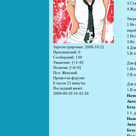
3.Ста
4.Жд
Твор
1.Не
нараб
2.Ис
3.Во
Зарегистрирован
: 2008-10-22
4.Дл
Приглашений:
0
5.В 
Сообщений:
130
Уважение:
[+1/-0]
Для 
Позитив:
[+4/-0]
1.Ис
Пол:
Женский
2.В 
Провел на форуме:
8 часов 23 минуты
Для 
Последний визит:
1.В 
2009-09-29 16:43:36
Назв
Авто
Бет
1.1. 
Назв
Авто
Бета