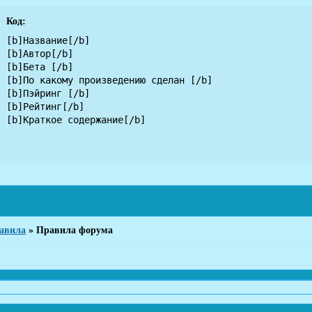
Код:
[b]Название[/b]

[b]Автор[/b] 

[b]Бета [/b]

[b]По какому произведению сделан [/b]

[b]Пэйринг [/b]

[b]Рейтинг[/b] 

[b]Краткое содержание[/b]
авила
»
Правила форума