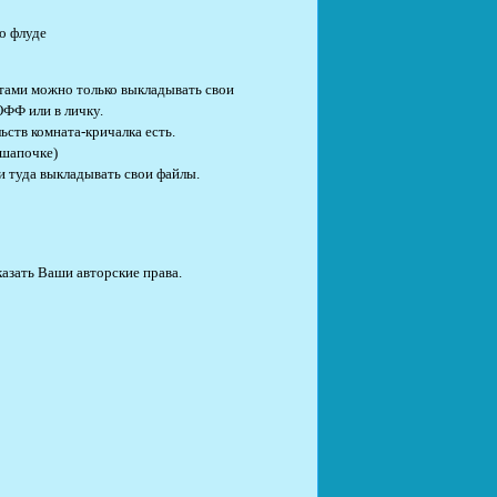
во флуде
ботами можно только выкладывать свои
ОФФ или в личку.
ьств комната-кричалка есть.
 шапочке)
и туда выкладывать свои файлы.
казать Ваши авторские права.