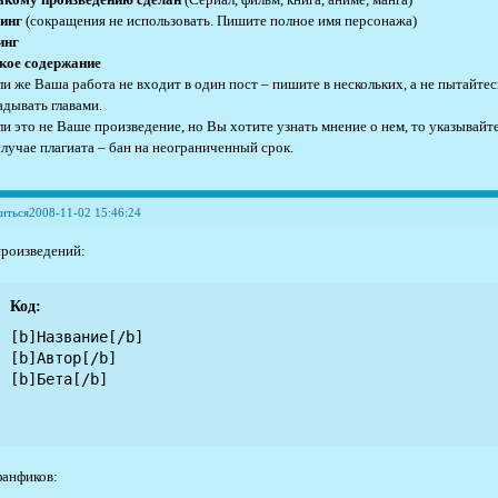
акому произведению сделан
(Сериал, фильм, книга, аниме, манга)
инг
(сокращения не использовать. Пишите полное имя персонажа)
инг
кое содержание
ли же Ваша работа не входит в один пост – пишите в нескольких, а не пытайтес
адывать главами.
сли это не Ваше произведение, но Вы хотите узнать мнение о нем, то указывайт
случае плагиата – бан на неограниченный срок.
иться
2008-11-02 15:46:24
произведений:
Код:
[b]Название[/b] 

[b]Автор[/b]

[b]Бета[/b]
фанфиков: