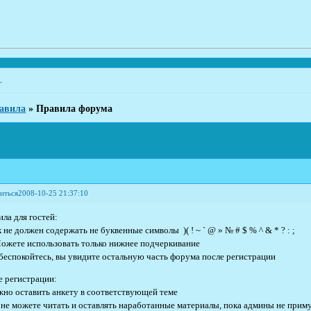
ь
.
авила
»
Правила форума
иться
2008-10-25 21:37:10
ила для гостей:
 не должен содержать не буквенные символы )( ! ~ ` @ » № # $ % ^ & * ? : ;
Можете использовать только нижнее подчеркивание
 беспокойтесь, вы увидите остальную часть форума после регистрации
е регистрации:
жно оставить анкету в соответствующей теме
 не можете читать и оставлять наработанные материалы, пока админы не приму