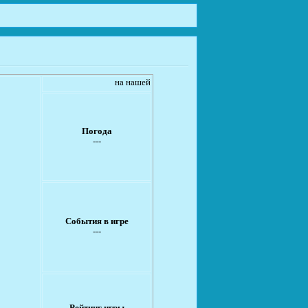
на нашей ролевой
Погода
---
События в игре
---