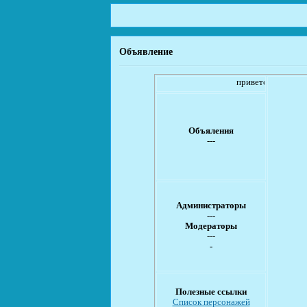
Объявление
приветствуем Вас
Объяления
---
Администраторы
---
Модераторы
---
-
Полезные ссылки
Список персонажей