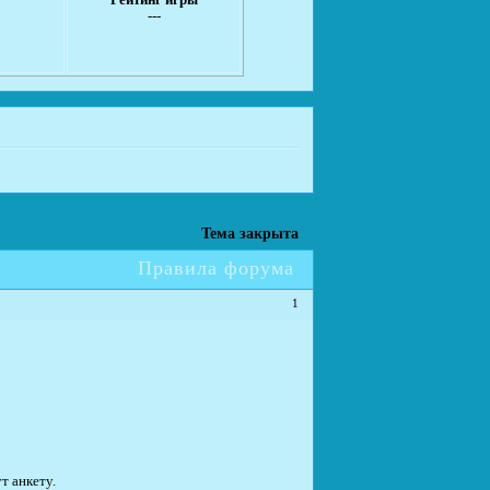
Рейтинг игры
---
Тема закрыта
Правила форума
1
т анкету.