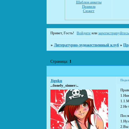
Шаблон анкеты
Правила
Сюжет
Привет, Гость!
Войдите
или
зарегистрируйтес
»
Литературно-художественный клуб
»
Пр
Страница:
1
Подел
Jigoku
..:lonely_sinner:..
Прав
1.Ник
1.1.
2.Не
Посл
1.Ну
2.Вы